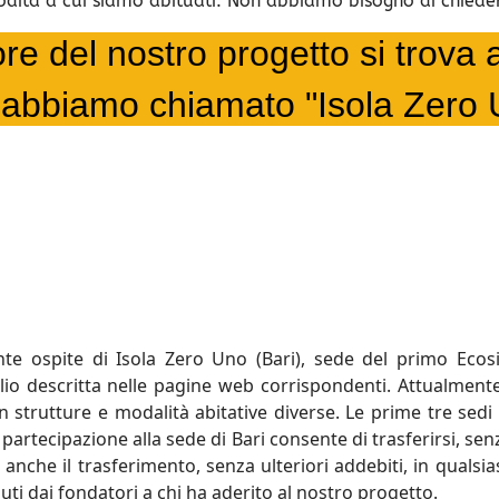
modità a cui siamo abituati. Non abbiamo bisogno di chiede
ore del nostro progetto si trova 
 abbiamo chiamato "Isola Zero
nte ospite di Isola Zero Uno (Bari), sede del primo Eco
io descritta nelle pagine web corrispondenti. Attualmente
 strutture e modalità abitative diverse. Le prime tre sedi
artecipazione alla sede di Bari consente di trasferirsi, senz
he il trasferimento, senza ulteriori addebiti, in qualsiasi a
uti dai fondatori a chi ha aderito al nostro progetto.