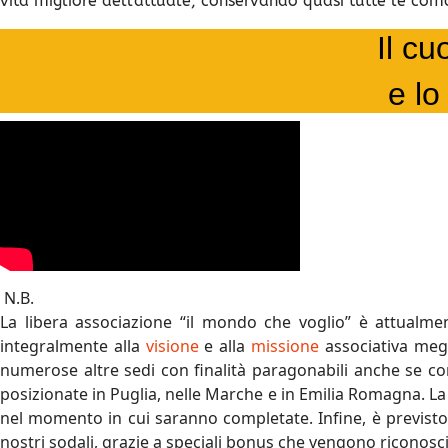
vita migliore dell'attuale, conservando quasi tutte le co
Il cu
e lo
N.B.
La libera associazione “il mondo che voglio” è attualme
integralmente alla
visione
e alla
missione
associativa megl
numerose altre sedi con finalità paragonabili anche se con
posizionate in Puglia, nelle Marche e in Emilia Romagna. La p
nel momento in cui saranno completate. Infine, è previsto anc
nostri sodali, grazie a speciali bonus che vengono riconosci