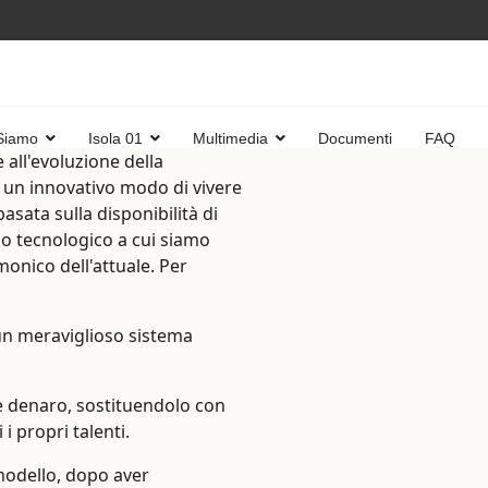
Siamo
Isola 01
Multimedia
Documenti
FAQ
 all'evoluzione della
 è un innovativo modo di vivere
asata sulla disponibilità di
llo tecnologico a cui siamo
monico dell'attuale. Per
un meraviglioso sistema
e denaro, sostituendolo con
i propri talenti.
 modello, dopo aver